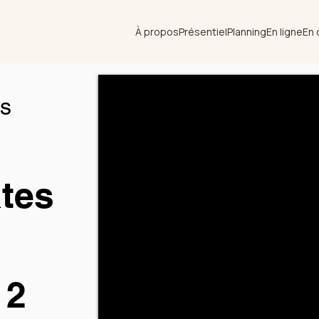
À propos
Présentiel
Planning
En ligne
En 
ns
ates
 2