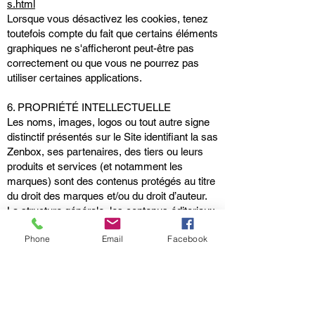
s.html
Lorsque vous désactivez les cookies, tenez
toutefois compte du fait que certains éléments
graphiques ne s'afficheront peut-être pas
correctement ou que vous ne pourrez pas
utiliser certaines applications.
6. PROPRIÉTÉ INTELLECTUELLE
Les noms, images, logos ou tout autre signe
distinctif présentés sur le Site identifiant la sas
Zenbox, ses partenaires, des tiers ou leurs
produits et services (et notamment les
marques) sont des contenus protégés au titre
du droit des marques et/ou du droit d’auteur.
La structure générale, les contenus éditoriaux,
images, sons, vidéos ou multimédias, les
Phone
Email
Facebook
logiciels et les bases de données utilisés et
tous les autres contenus présentés sur le Site
sont protégés au titre du droit d’auteur, des
droits voisins et/ou du droit sui generis du
producteur de base de données.
La sas Zenbox, ses partenaires ou des tiers