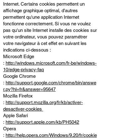
Internet. Certains cookies permettent un
affichage graphique optimal, d'autres
permettent qu'une application Internet
fonctionne correctement. Si vous ne voulez
pas qu'un site Internet installe des cookies sur
votre ordinateur, vous pouvez paramétrer
votre navigateur à cet effet en suivant les
indications ci-dessous :
Microsoft Edge
:
http://windows.microsoft.com/fr-be/windows-
10/edge-privacy-faq
Google Chrome
:
http://support.google.com/chrome/bin/answe
r.py?hl=fr&answer=95647
Mozilla Firefox
:
http://support.mozilla.org/fr/kb/activer-
desactiver-cookies
Apple Safari
:
http://support.apple.com/kb/PH5042
Opera
:
http://help.opera.com/Windows/9.20/fr/cookie