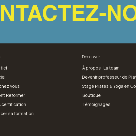
NTACTEZ-N
s
Découvrir
tiel
À propos · La team
iel
Devenir professeur de Pila
chez vous
Stage Pilates & Yoga en C
nt Reformer
Boutique
 certification
Témoignages
ncer sa formation