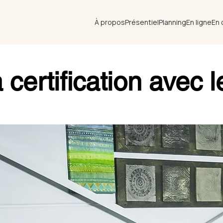
À propos
Présentiel
Planning
En ligne
En 
 certification avec 