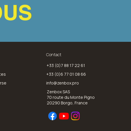
OUS
Contact
+33 (0)7 88 17 22 61
tes
+33 (0)6 77 01 08 66
orse
info@zenbox.pro
Zenbox SAS
70 route du Monte Pigno
20290 Borgo, France