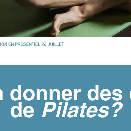
ION EN PRESENTIEL 26 JUILLET
à donner des
de
Pilates?