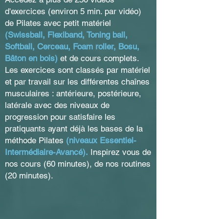
d'exercices (environ 5 min. par vidéo)
de Pilates avec petit matériel
(Swissball, Flexiband, Toning ball,
Softball, Cerceau, Foam roller, Bosu,
Bâton en bois)
et de cours complets.
Les exercices sont classés par matériel
et par travail sur les différentes chaînes
musculaires :
antérieure, postérieure,
latérale avec des niveaux de
progression pour satisfaire l
es
pratiquants ayant déjà les bases de la
méthode Pilates
(
niveaux Essentiel-
Intermédiaire-Avancé
).
Inspirez vous de
nos cours (60 minutes), de nos routines
(20 minutes).