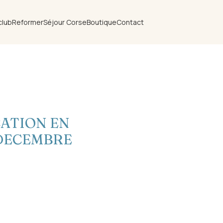
club
Reformer
Séjour Corse
Boutique
Contact
CATION EN
 DECEMBRE
ix