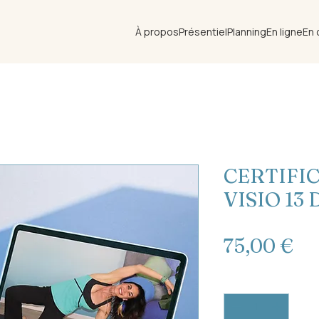
À propos
Présentiel
Planning
En ligne
En 
CERTIFI
VISIO 13
Pr
75,00 €
Quantité
*